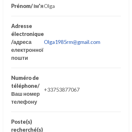
Prénom/ Ім'я
Olga
Adresse
électronique
/адреса
Olga1985rm@gmail.com
електронної
пошти
Numéro de
téléphone/
+33753877067
Ваш номер
телефону
Poste(s)
recherché(s)