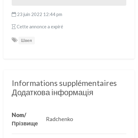
b
er
l
s
gr
dI
g
o
A
a
n
er
23 juin 2022 12:44 pm
o
p
m
Cette annonce a expiré
k
p
Швея
Informations supplémentaires
Додаткова інформація
Nom/
Radchenko
Прізвище