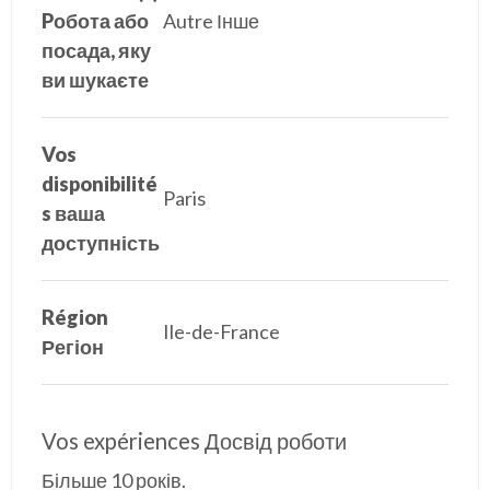
Pобота або
Autre Інше
посада, яку
ви шукаєте
Vos
disponibilité
Paris
s ваша
доступність
Région
Ile-de-France
Регіон
Vos expériences Досвід роботи
Більше 10 років.