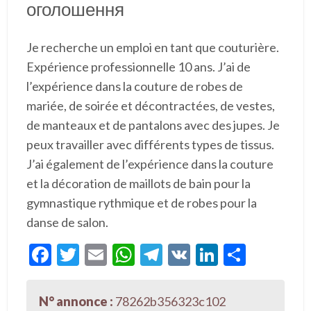
оголошення
Je recherche un emploi en tant que couturière.
Expérience professionnelle 10 ans. J’ai de
l’expérience dans la couture de robes de
mariée, de soirée et décontractées, de vestes,
de manteaux et de pantalons avec des jupes. Je
peux travailler avec différents types de tissus.
J’ai également de l’expérience dans la couture
et la décoration de maillots de bain pour la
gymnastique rythmique et de robes pour la
danse de salon.
F
T
E
W
T
V
Li
P
ac
w
m
h
el
K
n
ar
e
itt
ai
at
e
ke
ta
N° annonce :
78262b356323c102