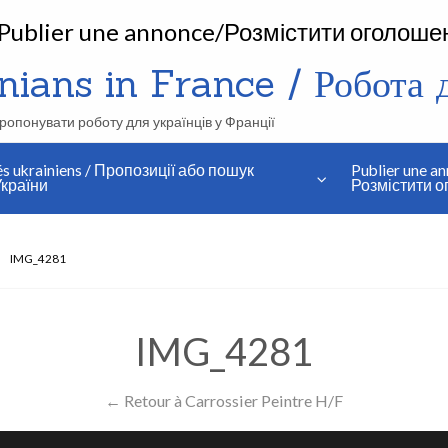
Publier une annonce/Розмістити оголоше
ians in France / Робота дл
апропонувати роботу для українців у Франції
és ukrainiens / Пропозиції або пошук
Publier une an
країни
Розмістити 
IMG_4281
IMG_4281
← Retour à Carrossier Peintre H/F