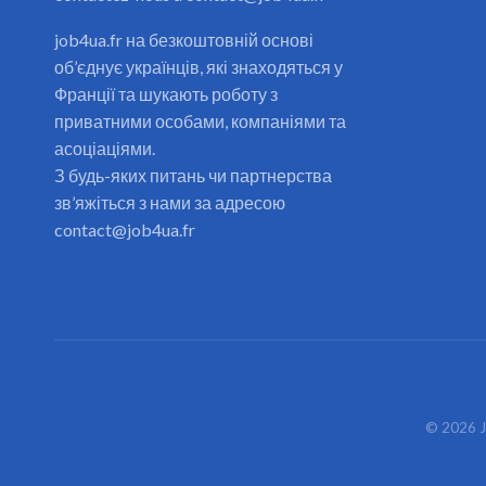
job4ua.fr на безкоштовній основі
об’єднує українців, які знаходяться у
Франції та шукають роботу з
приватними особами, компаніями та
асоціаціями.
З будь-яких питань чи партнерства
зв’яжіться з нами за адресою
contact@job4ua.fr
©
2026
J