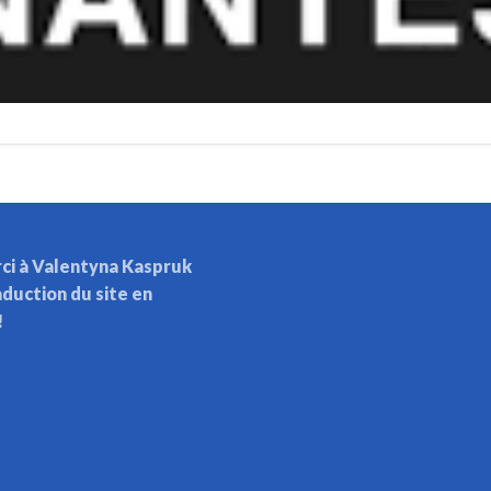
ci à Valentyna Kaspruk
aduction du site en
!