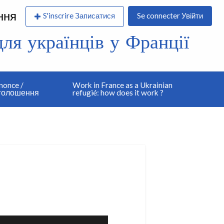
ння
S'inscrire Записатися
Se connecter Увійти
я українців у Франції
nonce /
Work in France as a Ukrainian
оголошення
refugié: how does it work ?