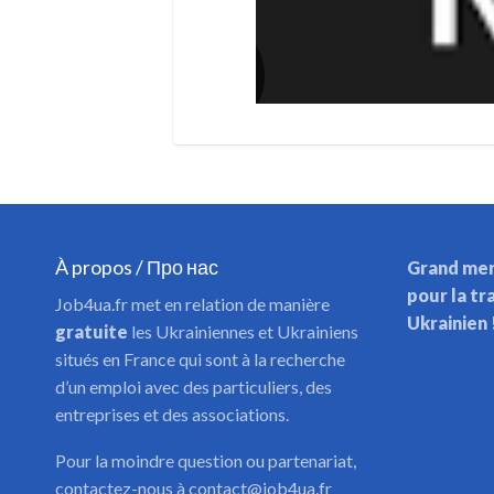
À propos / Про нас
Grand mer
pour la tr
Job4ua.fr met en relation de manière
Ukrainien 
gratuite
les Ukrainiennes et Ukrainiens
situés en France qui sont à la recherche
d’un emploi avec des particuliers, des
entreprises et des associations.
Pour la moindre question ou partenariat,
contactez-nous à contact@job4ua.fr