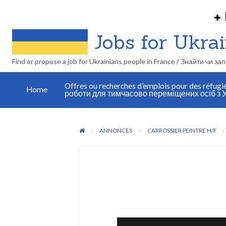
Jobs for Ukrain
Find or propose a job for Ukrainians people in France / Знайти чи з
Work in
Offres ou recherches d’emplois pour des réfugi
France
Home
роботи для тимчасово переміщених осіб з У
Publier une
as a
annonce /
Ukrainian
Розмістити
refugié:
оголошення
how
ANNONCES
CARROSSIER PEINTRE H/F
does it
work ?