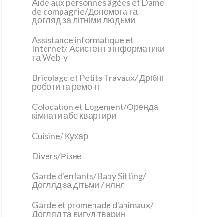
Aide aux personnes âgées et Dame
de compagnie/Допомога та
догляд за літніми людьми
Assistance informatique et
Internet/ Асистент з інформатики
та Web-у
Bricolage et Petits Travaux/ Дрібні
роботи та ремонт
Colocation et Logement/Оренда
кімнати або квартири
Cuisine/ Кухар
Divers/Різне
Garde d'enfants/Baby Sitting/
Догляд за дітьми / няня
Garde et promenade d'animaux/
Догляд та вигул тварин