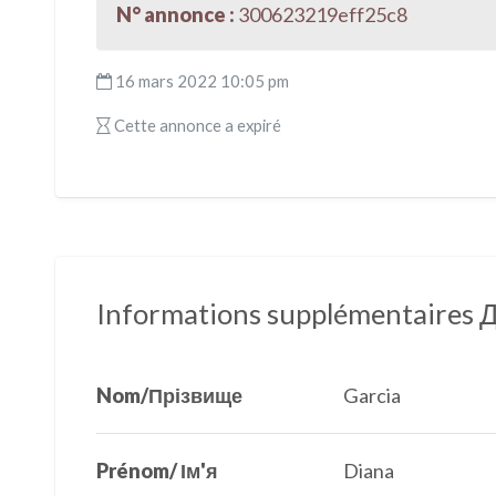
e
itt
ai
at
e
ke
ta
N° annonce :
300623219eff25c8
b
er
l
s
gr
dI
g
o
A
a
n
er
16 mars 2022 10:05 pm
o
p
m
Cette annonce a expiré
k
p
Informations supplémentaires
Nom/Прізвище
Garcia
Prénom/ Ім'я
Diana