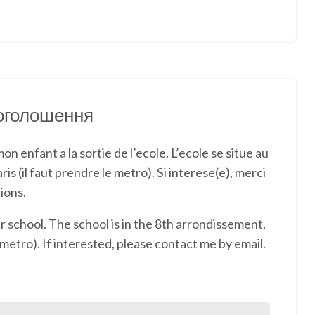
т оголошення
 enfant a la sortie de l’ecole. L’ecole se situe au
s (il faut prendre le metro). Si interese(e), merci
ions.
er school. The school is in the 8th arrondissement,
e metro). If interested, please contact me by email.