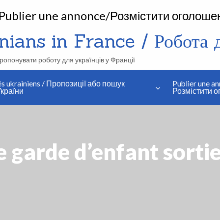
Publier une annonce/Розмістити оголоше
ians in France / Робота дл
апропонувати роботу для українців у Франції
és ukrainiens / Пропозиції або пошук
Publier une an
країни
Розмістити 
 garde d’enfant sortie