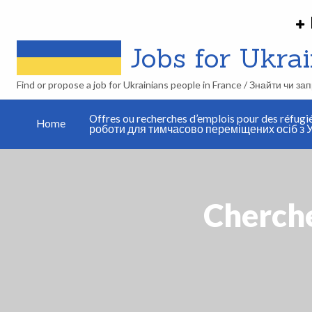
Jobs for Ukrain
Find or propose a job for Ukrainians people in France / Знайти чи з
Work in
Offres ou recherches d’emplois pour des réfugi
France
Home
роботи для тимчасово переміщених осіб з У
Publier une
as a
annonce /
Ukrainian
Розмістити
refugié:
оголошення
how
does it
work ?
Cherche