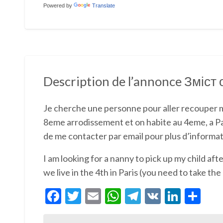
Powered by
Translate
Description de l’annonce Зміс
Je cherche une personne pour aller recouper mon
8eme arrodissement et on habite au 4eme, a Pari
de me contacter par email pour plus d’informat
I am looking for a nanny to pick up my child aft
we live in the 4th in Paris (you need to take th
F
T
E
W
T
V
Li
P
ac
w
m
h
el
K
n
ar