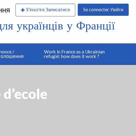
ння
S'inscrire Записатися
Se connecter Увійти
я українців у Франції
nonce /
Work in France as a Ukrainian
оголошення
refugié: how does it work ?
 d’ecole