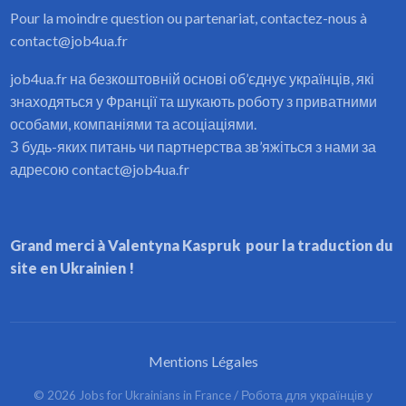
Pour la moindre question ou partenariat, contactez-nous à
contact@job4ua.fr
job4ua.fr на безкоштовній основі об’єднує українців, які
знаходяться у Франції та шукають роботу з приватними
особами, компаніями та асоціаціями.
З будь-яких питань чи партнерства зв’яжіться з нами за
адресою contact@job4ua.fr
Grand merci à Valentyna Kaspruk pour la traduction du
site en Ukrainien !
Mentions Légales
©
2026
Jobs for Ukrainians in France / Робота для українців у