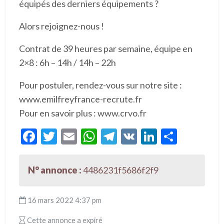
équipés des derniers équipements ?
Alors rejoignez-nous !
Contrat de 39 heures par semaine, équipe en
2×8 : 6h – 14h / 14h – 22h
Pour postuler, rendez-vous sur notre site :
www.emilfreyfrance-recrute.fr
Pour en savoir plus : www.crvo.fr
F
T
E
W
T
V
Li
P
ac
w
m
h
el
K
n
ar
e
itt
ai
at
e
ke
ta
N° annonce :
4486231f5686f2f9
b
er
l
s
gr
dI
g
o
A
a
n
er
16 mars 2022 4:37 pm
o
p
m
Cette annonce a expiré