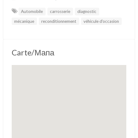
k
p
Automobile
carrosserie
diagnostic
mécanique
reconditionnement
véhicule d'occasion
Carte/Мапа