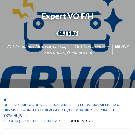
Expert VO F/H
€1981,71
Mécanique/ Механік, слюсар
1 Commentaire
807
vues totales, 0 aujourd'hui
OFFRES D'EMPLOIS DE SOCIÉTÉS À LA RECHERCHE D'UKRAINIENNES OU
UKRAINIENS/ПРОПОЗИЦІЇ РОБОТИ ВІД КОМПАНІЙ, ЯКІ ШУКАЮТЬ
УКРАЇНЦІВ
MÉCANIQUE/ МЕХАНІК, СЛЮСАР
EXPERT VO F/H