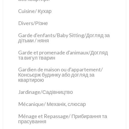
Cuisine/ Кухар
Divers/Різне
Garde d'enfants/Baby Sitting/Догляд за
дітьми / няня
Garde et promenade d'animaux/Догляд
та вигул тварин
Gardien de maison ou d'appartement/
Консьєрж будинку або догляд за
квартирою
Jardinage/Садівництво
Mécanique/ Механік, слюсар
Ménage et Repassage/ Прибирання та
прасування