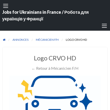
Jobs for Ukrainians in France / Робота для
українців у Франції
ANNONCES
MÉCANICIEN F/H
LOGO CRVO HD
Logo CRVO HD
← Retour à Mécanicien F/H