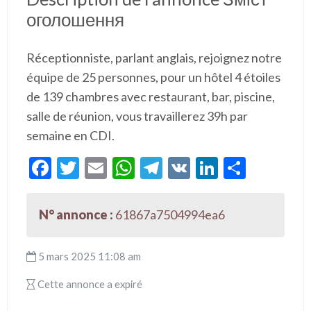
оголошення
Réceptionniste, parlant anglais, rejoignez notre
équipe de 25 personnes, pour un hôtel 4 étoiles
de 139 chambres avec restaurant, bar, piscine,
salle de réunion, vous travaillerez 39h par
semaine en CDI.
F
T
E
W
T
V
Li
P
ac
w
m
h
el
K
n
ar
e
itt
ai
at
e
ke
ta
N° annonce :
61867a7504994ea6
b
er
l
s
gr
dI
g
o
A
a
n
er
5 mars 2025 11:08 am
o
p
m
Cette annonce a expiré
k
p