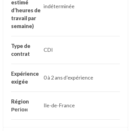
estimé
indéterminée
d’heures de
travail par
semaine)
Type de
CDI
contrat
Expérience
0 à 2 ans d’expérience
exigée
Région
Ile-de-France
Регіон