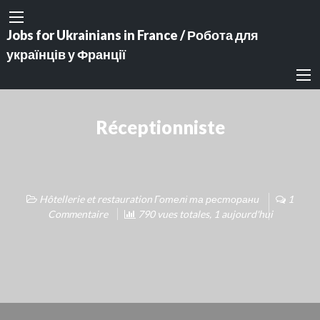
Jobs for Ukrainians in France / Робота для
українців у Франції
Réceptionniste
Hôtellerie et restauration Готелі та ресторани
1
Commentaire
790 vues totales, 1 aujourd'hui