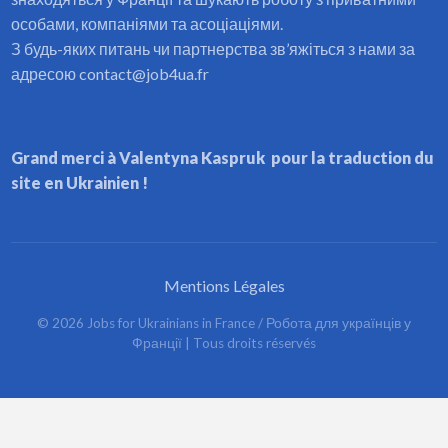
особами, компаніями та асоціаціями.
З будь-яких питань чи партнерства зв’яжіться з нами за
адресою contact@job4ua.fr
Grand merci à Valentyna Kaspruk pour la traduction du
site en Ukrainien !
Mentions Légales
©
2026
Jobs for Ukrainians in France / Робота для українців у
Франції
| Tous droits réservés