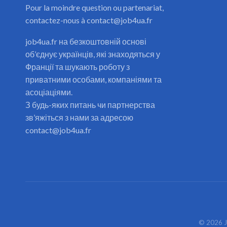
Pour la moindre question ou partenariat,
contactez-nous à contact@job4ua.fr
job4ua.fr на безкоштовній основі
об’єднує українців, які знаходяться у
Франції та шукають роботу з
приватними особами, компаніями та
асоціаціями.
З будь-яких питань чи партнерства
зв’яжіться з нами за адресою
contact@job4ua.fr
©
2026
J