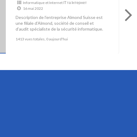
Informatique et Internet ІТ та Інтернет
16 mai 2022
Description de l’entreprise Almond Suisse est
une filiale d’Almond, société de conseil et
d’audit spécialiste de la sécurité informatique.
Nous mettons nos savoir-faire au service
[…]
1413 vues totales, 0 aujourd'hui