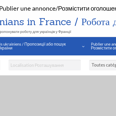
Publier une annonce/Розмістити оголоше
ians in France / Робота дл
апропонувати роботу для українців у Франції
és ukrainiens / Пропозиції або пошук
Publier une an
країни
Розмістити 