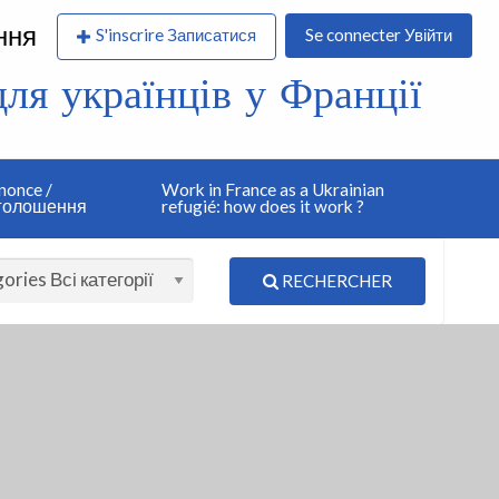
ння
S'inscrire Записатися
Se connecter Увійти
я українців у Франції
nonce /
Work in France as a Ukrainian
оголошення
refugié: how does it work ?
RECHERCHER