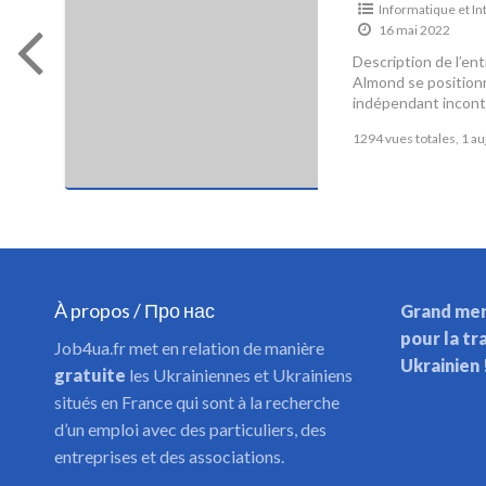
Informatique et In
16 mai 2022
Description de l’en
Almond se position
s
indépendant inconto
conseil dans les do
1294 vues totales, 1 au
À propos / Про нас
Grand mer
pour la tr
Job4ua.fr met en relation de manière
Ukrainien 
gratuite
les Ukrainiennes et Ukrainiens
situés en France qui sont à la recherche
d’un emploi avec des particuliers, des
entreprises et des associations.