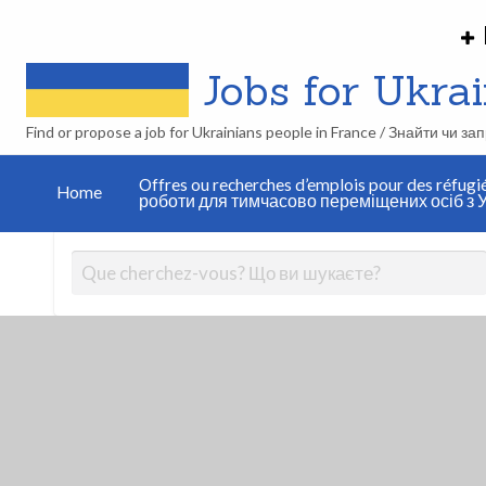
Jobs for Ukrain
Find or propose a job for Ukrainians people in France / Знайти чи з
Work in
Offres ou recherches d’emplois pour des réfugi
France
Home
роботи для тимчасово переміщених осіб з У
Publier une
as a
annonce /
Ukrainian
Розмістити
refugié:
оголошення
how
does it
work ?