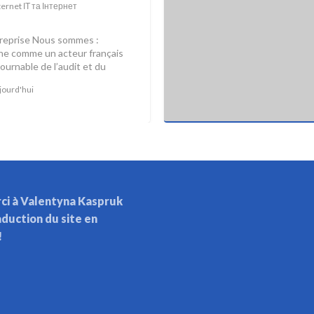
ternet ІТ та Інтернет
treprise Nous sommes :
ne comme un acteur français
urnable de l’audit et du
maines de la
[…]
jourd'hui
ci à Valentyna Kaspruk
aduction du site en
!