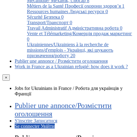
Mécanique/ Механік, слюсар
8
Métiers de la Santé Професії охорони здоров’я
1
Ressources humaines Людські ресурси
0
Sécurité Безпека
0
Transport/Транспорт
0
Travail Administratif Адміністративна робота
0
Vente et Télémarketing/Комерція продаж маркетинг
0
Ukrainiennes/Ukrainiens à la recherche de
missions/d'emplois - Українці, які шукають
призначення/роботу
20
Publier une annonce / Розмістити оголошення
Work in France as a Ukrainian refugié: how does it work ?
×
Jobs for Ukrainians in France / Робота для українців у
Франції
Publier une annonce/Розмістити
оголошення
S'inscrire Записатися
Se connecter Увійти