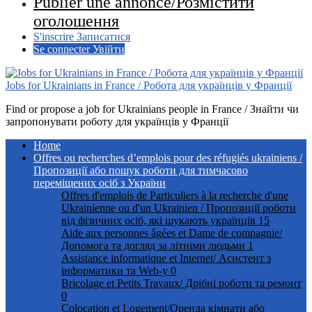
Publier une annonce/Розмістити
оголошення
S'inscrire Записатися
Se connecter Увійти
Jobs for Ukrainians in France / Робота для українців у Франції
Find or propose a job for Ukrainians people in France / Знайти чи
запропонувати роботу для українців у Франції
Home
Offres ou recherches d’emplois pour des réfugiés ukrainiens /
Пропозиції або пошук роботи для тимчасово
переміщених осіб з України
Offres d'emplois de Particuliers à la recherche d'une
Ukrainienne ou d'un Ukrainien / Пропозиції роботи
від фізичних осіб, які шукають українців
15
Aide aux personnes âgées et Dame de compagnie/
Допомога та догляд за літніми людьми
1
Assistance informatique et Internet/ Асистент з
інформатики та Web-у
0
Bricolage et Petits Travaux/ Дрібні роботи та ремонт
0
Colocation et Logement/Оренда кімнати або