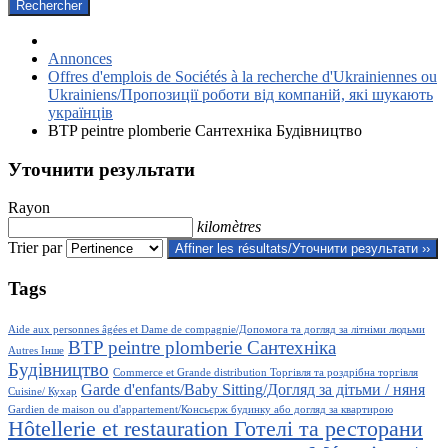
Rechercher
Annonces
Offres d'emplois de Sociétés à la recherche d'Ukrainiennes ou
Ukrainiens/Пропозиції роботи від компаній, які шукають
українців
BTP peintre plomberie Сантехніка Будівництво
Уточнити результати
Rayon
kilomètres
Trier par
Affiner les résultats/Уточнити результати ››
Tags
Aide aux personnes âgées et Dame de compagnie/Допомога та догляд за літніми людьми
BTP peintre plomberie Сантехніка
Autres Інше
Будівництво
Commerce et Grande distribution Торгівля та роздрібна торгівля
Garde d'enfants/Baby Sitting/Догляд за дітьми / няня
Cuisine/ Кухар
Gardien de maison ou d'appartement/Консьєрж будинку або догляд за квартирою
Hôtellerie et restauration Готелі та ресторани