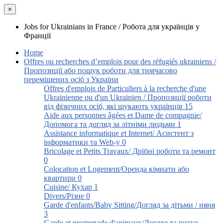
×
Jobs for Ukrainians in France / Робота для українців у
Франції
Home
Offres ou recherches d’emplois pour des réfugiés ukrainiens /
Пропозиції або пошук роботи для тимчасово
переміщених осіб з України
Offres d'emplois de Particuliers à la recherche d'une
Ukrainienne ou d'un Ukrainien / Пропозиції роботи
від фізичних осіб, які шукають українців
15
Aide aux personnes âgées et Dame de compagnie/
Допомога та догляд за літніми людьми
1
Assistance informatique et Internet/ Асистент з
інформатики та Web-у
0
Bricolage et Petits Travaux/ Дрібні роботи та ремонт
0
Colocation et Logement/Оренда кімнати або
квартири
0
Cuisine/ Кухар
1
Divers/Різне
0
Garde d'enfants/Baby Sitting/Догляд за дітьми / няня
3
Garde et promenade d'animaux/Догляд та вигул