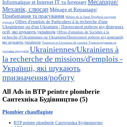
Mécanique/
Informatique et Internet ІТ та Інтернет
Механік, слюсар
Ménage et Repassage/
Прибирання та прасування
Métiers de la Santé Професії охорони
Offres d'emplois de Particuliers à la recherche d'une
здоров’я
Ukrainienne ou d'un Ukrainien / Пропозиції роботи від фізичних
осіб, які шукають українців
Offres d'emplois de Sociétés à la
recherche d'Ukrainiennes ou Ukrainiens/Пропозиції роботи від компаній,
які шукають українців
Transport et Livraisons de courses/ Транспортування та
Ukrainiennes/Ukrainiens à
доставка продуктів
la recherche de missions/d'emplois -
Українці, які шукають
призначення/роботу
All Ads in BTP peintre plomberie
Сантехніка Будівництво (5)
Plombier chauffagiste
BTP peintre plomberie Сантехніка Будівництво