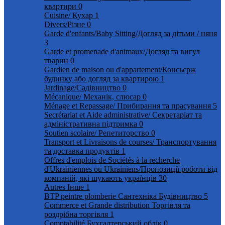
квартири
0
Cuisine/ Кухар
1
Divers/Різне
0
Garde d'enfants/Baby Sitting/Догляд за дітьми / няня
3
Garde et promenade d'animaux/Догляд та вигул
тварин
0
Gardien de maison ou d'appartement/Консьєрж
будинку або догляд за квартирою
1
Jardinage/Садівництво
0
Mécanique/ Механік, слюсар
0
Ménage et Repassage/ Прибирання та прасування
5
Secrétariat et Aide administrative/ Секретаріат та
адміністративна підтримка
0
Soutien scolaire/ Репетиторство
0
Transport et Livraisons de courses/ Транспортування
та доставка продуктів
1
Offres d'emplois de Sociétés à la recherche
d'Ukrainiennes ou Ukrainiens/Пропозиції роботи від
компаній, які шукають українців
30
Autres Інше
1
BTP peintre plomberie Сантехніка Будівництво
5
Commerce et Grande distribution Торгівля та
роздрібна торгівля
1
Comptabilité Бухгалтерський облік
0