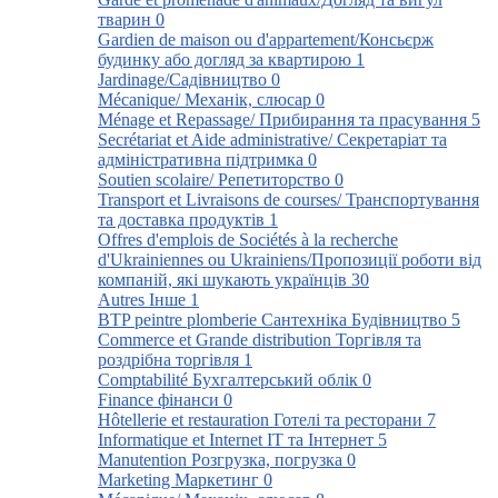
тварин
0
Gardien de maison ou d'appartement/Консьєрж
будинку або догляд за квартирою
1
Jardinage/Садівництво
0
Mécanique/ Механік, слюсар
0
Ménage et Repassage/ Прибирання та прасування
5
Secrétariat et Aide administrative/ Секретаріат та
адміністративна підтримка
0
Soutien scolaire/ Репетиторство
0
Transport et Livraisons de courses/ Транспортування
та доставка продуктів
1
Offres d'emplois de Sociétés à la recherche
d'Ukrainiennes ou Ukrainiens/Пропозиції роботи від
компаній, які шукають українців
30
Autres Інше
1
BTP peintre plomberie Сантехніка Будівництво
5
Commerce et Grande distribution Торгівля та
роздрібна торгівля
1
Comptabilité Бухгалтерський облік
0
Finance фінанси
0
Hôtellerie et restauration Готелі та ресторани
7
Informatique et Internet ІТ та Інтернет
5
Manutention Розгрузка, погрузка
0
Marketing Маркетинг
0