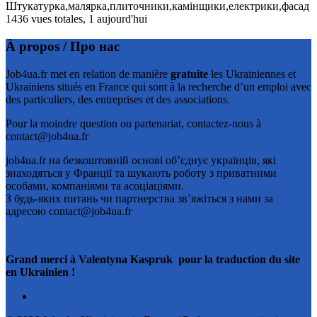
Штукатурка,малярка,плиточники,камінщики,електрики,фасад
1436 vues totales, 1 aujourd'hui
À propos / Про нас
Job4ua.fr met en relation de manière
gratuite
les Ukrainiennes et
Ukrainiens situés en France qui sont à la recherche d’un emploi avec
des particuliers, des entreprises et des associations.
Pour la moindre question ou partenariat, contactez-nous à
contact@job4ua.fr
job4ua.fr на безкоштовній основі об’єднує українців, які
знаходяться у Франції та шукають роботу з приватними
особами, компаніями та асоціаціями.
З будь-яких питань чи партнерства зв’яжіться з нами за
адресою contact@job4ua.fr
Grand merci à Valentyna Kaspruk pour la traduction du site
en Ukrainien !
Mentions Légales