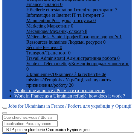
Finance фінанси
0
Hôtellerie et restauration Готелі та ресторани
7
Informatique et Internet ІТ та Інтернет
5
Manutention Розгрузка, погрузка
0
Marketing Маркетинг
0
Mécanique/ Механік, слюсар
8
Métiers de la Santé Професії охорони здоров’я
1
Ressources humaines Людські ресурси
0
Sécurité Безпека
0
Transport/Транспорт
0
Travail Administratif Адміністративна робота
0
Vente et Télémarketing/Комерція продаж маркетинг
0
Ukrainiennes/Ukrainiens à la recherche de
missions/d'emplois - Українці, які шукають
призначення/роботу
20
Publier une annonce / Розмістити оголошення
Work in France as a Ukrainian refugié: how does it work ?
Jobs for Ukrainians in France / Робота для українців у Франції