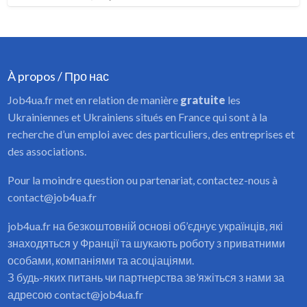
обличчя,пілінги,мезотерапія та
[…]
À propos / Про нас
Job4ua.fr met en relation de manière
gratuite
les
Ukrainiennes et Ukrainiens situés en France qui sont à la
recherche d’un emploi avec des particuliers, des entreprises et
des associations.
Pour la moindre question ou partenariat, contactez-nous à
contact@job4ua.fr
job4ua.fr на безкоштовній основі об’єднує українців, які
знаходяться у Франції та шукають роботу з приватними
особами, компаніями та асоціаціями.
З будь-яких питань чи партнерства зв’яжіться з нами за
адресою contact@job4ua.fr