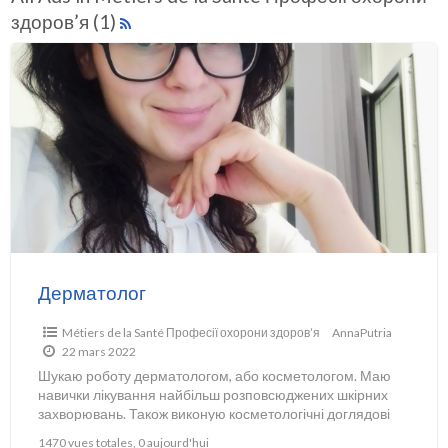
здоров’я (1)
Дерматолог
Métiers de la Santé Професії охорони здоров’я
AnnaPutria
22 mars 2022
Шукаю роботу дерматологом, або косметологом. Маю
навички лікування найбільш розповсюджених шкірних
захворювань. Також виконую косметологічні доглядові
процедури при акне, пігментаціях, вікових змінах: чистка
1470 vues totales, 0 aujourd'hui