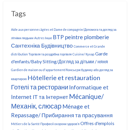
Tags
Aide aux personnes âgées et Dame de compagnie/Допомога та догляд за
BTP peintre plomberie
літніми людьми
Autres Інше
Сантехніка Будівництво
Commerce et Grande
Garde
distribution Торгівля та роздрібна торгівля
Cuisine/ Кухар
d'enfants/Baby Sitting/Догляд за дітьми / няня
Gardien de maison ou d'appartement/Консьєрж будинку або догляд за
Hôtellerie et restauration
квартирою
Готелі та ресторани
Informatique et
Mécanique/
Internet ІТ та Інтернет
Механік, слюсар
Ménage et
Repassage/ Прибирання та прасування
Offres d'emplois
Métiers de la Santé Професії охорони здоров’я