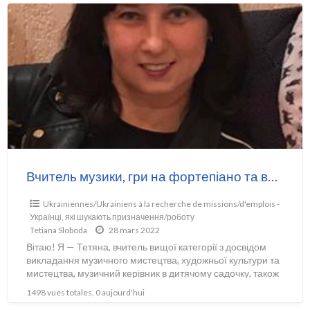
Вчитель музики, гри на фортепіано та вихователь
Ukrainiennes/Ukrainiens à la recherche de missions/d'emplois -
Українці, які шукають призначення/роботу
Tetiana Sloboda
28 mars 2022
Вітаю! Я — Тетяна, вчитель вищої категорії з досвідом
викладання музичного мистецтва, художньої культури та
мистецтва, музичний керівник в дитячому садочку, також
навчаю грі на
[…]
1498 vues totales, 0 aujourd'hui