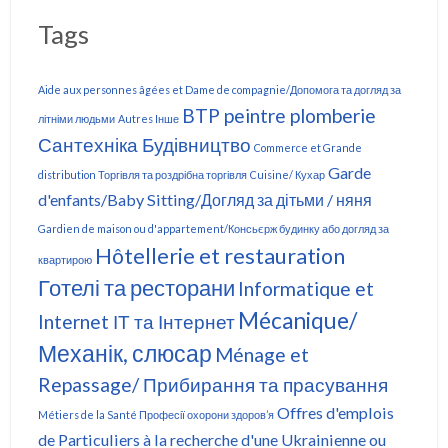
Tags
Aide aux personnes âgées et Dame de compagnie/Допомога та догляд за
BTP peintre plomberie
літніми людьми
Autres Інше
Сантехніка Будівництво
Commerce et Grande
Garde
distribution Торгівля та роздрібна торгівля
Cuisine/ Кухар
d'enfants/Baby Sitting/Догляд за дітьми / няня
Gardien de maison ou d'appartement/Консьєрж будинку або догляд за
Hôtellerie et restauration
квартирою
Готелі та ресторани
Informatique et
Mécanique/
Internet ІТ та Інтернет
Механік, слюсар
Ménage et
Repassage/ Прибирання та прасування
Offres d'emplois
Métiers de la Santé Професії охорони здоров’я
de Particuliers à la recherche d'une Ukrainienne ou