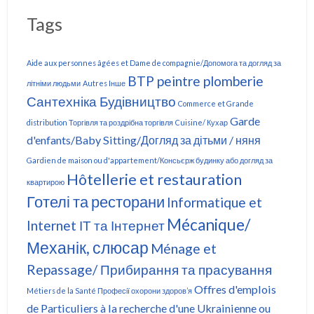
Tags
Aide aux personnes âgées et Dame de compagnie/Допомога та догляд за
BTP peintre plomberie
літніми людьми
Autres Інше
Сантехніка Будівництво
Commerce et Grande
Garde
distribution Торгівля та роздрібна торгівля
Cuisine/ Кухар
d'enfants/Baby Sitting/Догляд за дітьми / няня
Gardien de maison ou d'appartement/Консьєрж будинку або догляд за
Hôtellerie et restauration
квартирою
Готелі та ресторани
Informatique et
Mécanique/
Internet ІТ та Інтернет
Механік, слюсар
Ménage et
Repassage/ Прибирання та прасування
Offres d'emplois
Métiers de la Santé Професії охорони здоров’я
de Particuliers à la recherche d'une Ukrainienne ou