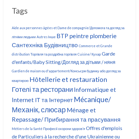
Tags
Aide aux personnes âgées et Dame de compagnie/Допомога та догляд за
BTP peintre plomberie
літніми людьми
Autres Інше
Сантехніка Будівництво
Commerce et Grande
Garde
distribution Торгівля та роздрібна торгівля
Cuisine/ Кухар
d'enfants/Baby Sitting/Догляд за дітьми / няня
Gardien de maison ou d'appartement/Консьєрж будинку або догляд за
Hôtellerie et restauration
квартирою
Готелі та ресторани
Informatique et
Mécanique/
Internet ІТ та Інтернет
Механік, слюсар
Ménage et
Repassage/ Прибирання та прасування
Offres d'emplois
Métiers de la Santé Професії охорони здоров’я
de Particuliers à la recherche d'une Ukrainienne ou