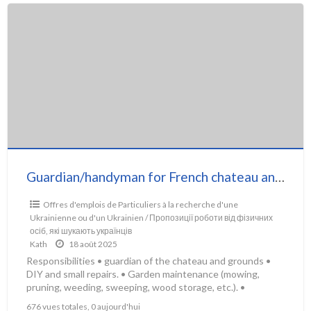
Guardian/handyman for French chateau and estste
Offres d'emplois de Particuliers à la recherche d'une
Ukrainienne ou d'un Ukrainien / Пропозиції роботи від фізичних
осіб, які шукають українців
Kath
18 août 2025
Responsibilities • guardian of the chateau and grounds •
DIY and small repairs. • Garden maintenance (mowing,
pruning, weeding, sweeping, wood storage, etc.). •
Maintenance
[…]
676 vues totales, 0 aujourd'hui