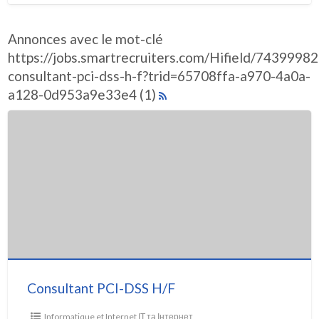
Annonces avec le mot-clé
https://jobs.smartrecruiters.com/Hifield/743999
consultant-pci-dss-h-f?trid=65708ffa-a970-4a0a-
a128-0d953a9e33e4 (1)
Consultant PCI-DSS H/F
Informatique et Internet ІТ та Інтернет