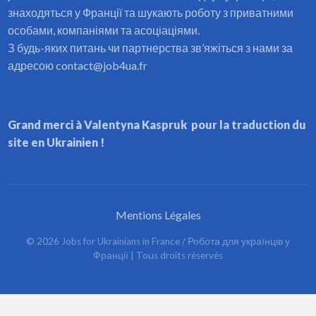
знаходяться у Франції та шукають роботу з приватними
особами, компаніями та асоціаціями.
З будь-яких питань чи партнерства зв’яжіться з нами за
адресою contact@job4ua.fr
Grand merci à Valentyna Kaspruk pour la traduction du
site en Ukrainien !
Mentions Légales
©
2026
Jobs for Ukrainians in France / Робота для українців у
Франції
| Tous droits réservés