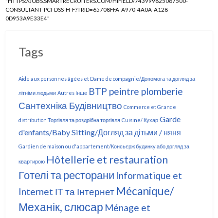
"HTTPS://JOBS.SMARTRECRUITERS.COM/HIFIELD/743999825087500-
CONSULTANT-PCI-DSS-H-F?TRID=65708FFA-A970-4A0A-A128-
0D953A9E33E4"
Tags
Aide aux personnes âgées et Dame de compagnie/Допомога та догляд за
BTP peintre plomberie
літніми людьми
Autres Інше
Сантехніка Будівництво
Commerce et Grande
Garde
distribution Торгівля та роздрібна торгівля
Cuisine/ Кухар
d'enfants/Baby Sitting/Догляд за дітьми / няня
Gardien de maison ou d'appartement/Консьєрж будинку або догляд за
Hôtellerie et restauration
квартирою
Готелі та ресторани
Informatique et
Mécanique/
Internet ІТ та Інтернет
Механік, слюсар
Ménage et