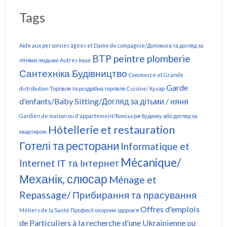
Tags
Aide aux personnes âgées et Dame de compagnie/Допомога та догляд за
BTP peintre plomberie
літніми людьми
Autres Інше
Сантехніка Будівництво
Commerce et Grande
Garde
distribution Торгівля та роздрібна торгівля
Cuisine/ Кухар
d'enfants/Baby Sitting/Догляд за дітьми / няня
Gardien de maison ou d'appartement/Консьєрж будинку або догляд за
Hôtellerie et restauration
квартирою
Готелі та ресторани
Informatique et
Mécanique/
Internet ІТ та Інтернет
Механік, слюсар
Ménage et
Repassage/ Прибирання та прасування
Offres d'emplois
Métiers de la Santé Професії охорони здоров’я
de Particuliers à la recherche d'une Ukrainienne ou