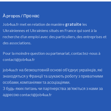
À propos / Про нас
Job4ua.fr met en relation de manière
gratuite
les
Ukrainiennes et Ukrainiens situés en France qui sont à la
recherche d’un emploi avec des particuliers, des entreprises et
des associations.
Pour la moindre question ou partenariat, contactez-nous à
contact@job4ua.fr
job4ua.fr на безкоштовній основі об’єднує українців, які
знаходяться у Франції та шукають роботу з приватними
особами, компаніями та асоціаціями.
З будь-яких питань чи партнерства зв’яжіться з нами за
адресою contact@job4ua.fr